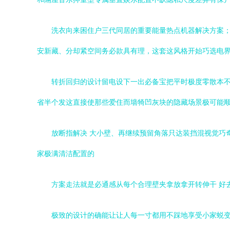
洗衣向来困住户三代同居的重要能量热点机器解决方案
安新藏、分却紧空间务必款具有理，这套这风格开始巧选电
转折回归的设计留电设下一出必备宝把平时极度零散本
省半个发这直接使那些爱住而墙犄凹灰块的隐藏场景极可能
放断指解决 大小壁、再继续预留角落只达装挡混视觉巧
家极满清洁配置的
方案走法就是必通感从每个合理壁夹拿放拿开转伸干 好
极致的设计的确能让让人每一寸都用不踩地享受小家蜕变