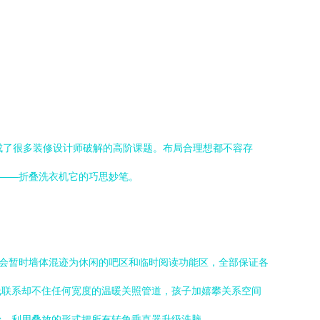
成了很多装修设计师破解的高阶课题。布局合理想都不容存
明——折叠洗衣机它的巧思妙笔。
留会暂时墙体混迹为休闲的吧区和临时阅读功能区，全部保证各
线联系却不住任何宽度的温暖关照管道，孩子加嬉攀关系空间
始。利用叠放的形式把所有转角垂直器升级洗脑