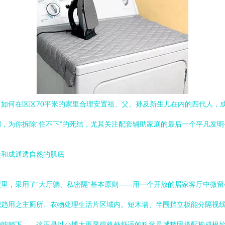
如何在区区70平米的家里合理安置祖、父、孙及新生儿在内的四代人，
，为你拆除“住不下”的死结，尤其关注配套辅助家庭的最后一个平凡发
缝和成通透自然的肌底
里，采用了“大厅躺、私密隔”基本原则——用一个开放的居家客厅中微
积趋用之主厕所、衣物处理生活片区域内。短木墙、半围挡立板能分隔视
户能躺下——这正是以小博大更显得格外舒适的科学灵感精固搭配构成根