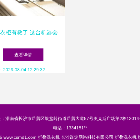
衣柜有救了 这台机器会
动叠衣服，还能洗袜子
查看详情
26-08-04 12:29:32
址：湖南省长沙市岳麓区银盆岭街道岳麓大道57号奥克斯广场第2栋12014
电话：1334181**
26
www.csmd1.com
折叠洗衣机
长沙谋定网络科技有限公司
折叠洗衣机