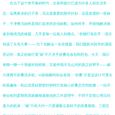
在当下这个快节奏的时代，出差和旅行已成为许多人的生活常
态。远离家乡的日子里，无论是最爱的那件衬衫，还是急需的一双袜
子，干净整洁始终是我们追求的步伐标配。如何科学、环保地解决旅
途衣物清洗的难题，几乎是每一位旅人的痛点。“衣物打包在手，清洁
却成了头等大事”——为了化解这一生存难题，我们随新兴技术的涌现
意识到：真正的旅行宠“箱”不只关乎折叠化妆包和药包。今天，我们
来聊一聊一个突破科技桎梏，又能伴我天马山河的真正好帮手——威
力便携可折叠洗衣机。\n拆箱瞬间你会发现，“折叠”才是这设计可贯出
的真趣味。机以优质硅胶密封材料打造核心折叠态空间收腰，一拉开
便会收到柔韧而高效极细速振动的工作原理中。不同于宾馆公用沉闷
庞大的机体，“她”只有大约一只普通吸尘器杯子的容量规格。三朝五