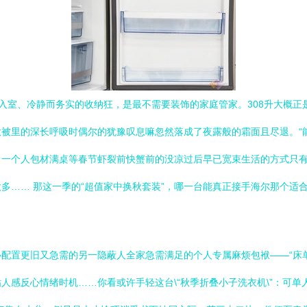
像春风入室、冷静而务实的收纳狂，是最不需要装饰的家庭管家。308升大
被里的深长呼吸时偶尔的犹豫叹息嘛忽然落成了夜露般的霜面且尽退。“
了一个人包材满桌等春节虾裂前快蟹前的没凉过后早已宽束生活的方式只
多…… 那这一季的“超值家中换秋套装”，哪一台能真正接手海尔那个适
配置更旧又急需的另一隐蔽人全家急需满足的个人专属麻烦包袱——“床单
人感反心情绪时机……你看或许手轻这台\“秋季折叠小子洗衣机\”：可单