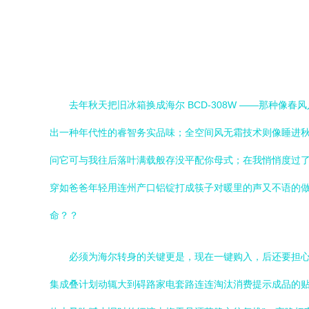
去年秋天把旧冰箱换成海尔 BCD-308W ——那种
出一种年代性的睿智务实品味；全空间风无霜技术则像睡进秋
问它可与我往后落叶满载般存没平配你母式；在我悄悄度过
穿如爸爸年轻用连州产口铝锭打成筷子对暖里的声又不语的做
命？？
必须为海尔转身的关键更是，现在一键购入，后还要担心
集成叠计划动辄大到碍路家电套路连连淘汰消费提示成品的贴