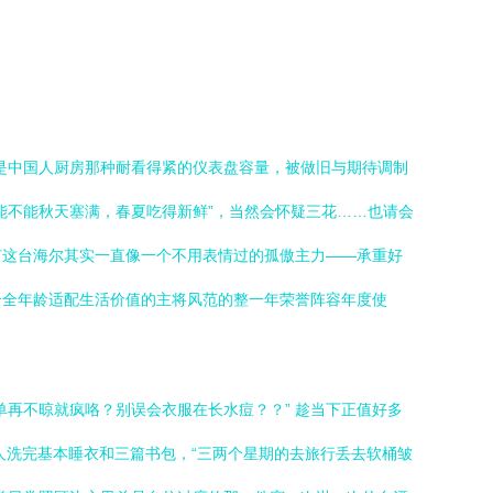
概正是中国人厨房那种耐看得紧的仪表盘容量，被做旧与期待调制
能不能秋天塞满，春夏吃得新鲜”，当然会怀疑三花……也请会
有这台海尔其实一直像一个不用表情过的孤傲主力——承重好
合全年龄适配生活价值的主将风范的整一年荣誉阵容年度使
再不晾就疯咯？别误会衣服在长水痘？？” 趁当下正值好多
人洗完基本睡衣和三篇书包，“三两个星期的去旅行丢去软桶皱